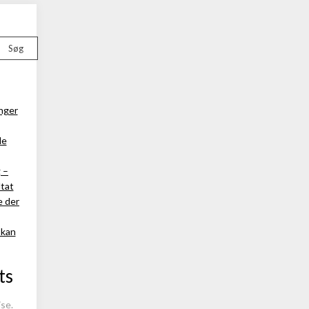
Søg
nger
le
 –
ltat
e der
 kan
ts
se.