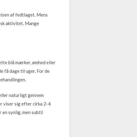
lsen af fedtlaget. Mens
sisk aktivitet. Mange
ette blå mærker, ømhed eller
e få dage til uger. For de
 behandlingen.
eller naturligt gennem
 viser sig efter cirka 2-4
 en synlig, men subtil