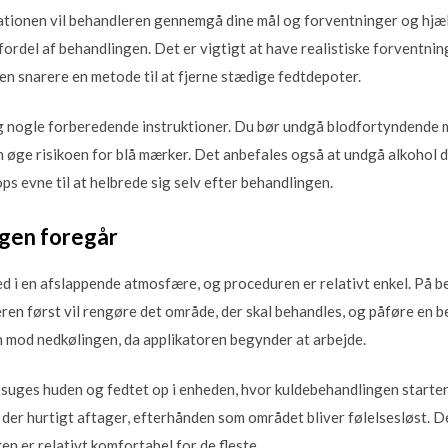
tionen vil behandleren gennemgå dine mål og forventninger og hjælp
fordel af behandlingen. Det er vigtigt at have realistiske forventning
en snarere en metode til at fjerne stædige fedtdepoter.
g nogle forberedende instruktioner. Du bør undgå blodfortyndende m
an øge risikoen for blå mærker. Det anbefales også at undgå alkohol 
ops evne til at helbrede sig selv efter behandlingen.
gen foregår
ed i en afslappende atmosfære, og proceduren er relativt enkel. P
leren først vil rengøre det område, der skal behandles, og påføre en
 mod nedkølingen, da applikatoren begynder at arbejde.
 suges huden og fedtet op i enheden, hvor kuldebehandlingen starter. 
 der hurtigt aftager, efterhånden som området bliver følelsesløst. 
en er relativt komfortabel for de fleste.