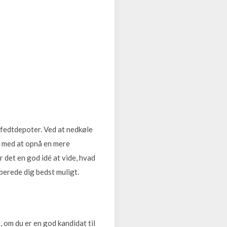
e fedtdepoter. Ved at nedkøle
pe med at opnå en mere
er det en god idé at vide, hvad
berede dig bedst muligt.
, om du er en god kandidat til