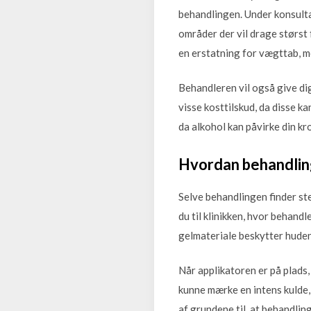
behandlingen. Under konsulta
områder der vil drage størst 
en erstatning for vægttab, m
Behandleren vil også give di
visse kosttilskud, da disse k
da alkohol kan påvirke din kr
Hvordan behandlin
Selve behandlingen finder st
du til klinikken, hvor behand
gelmateriale beskytter huden
Når applikatoren er på plads,
kunne mærke en intens kulde,
af grundene til, at behandling