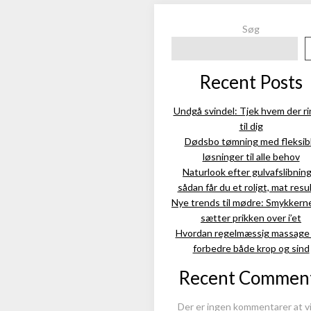
Søg
Recent Posts
Undgå svindel: Tjek hvem der ri
til dig
Dødsbo tømning med fleksib
løsninger til alle behov
Naturlook efter gulvafslibning
sådan får du et roligt, mat resu
Nye trends til mødre: Smykkern
sætter prikken over i’et
Hvordan regelmæssig massage
forbedre både krop og sind
Recent Commen
Der er ingen kommentarer at vi