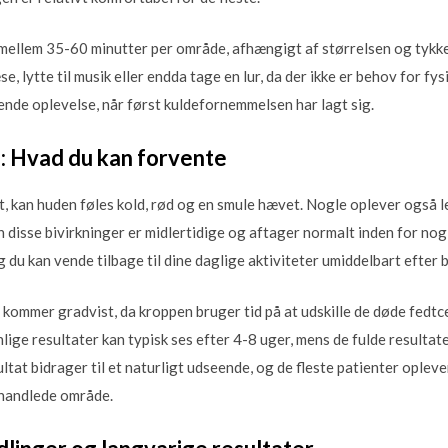
mellem 35-60 minutter per område, afhængigt af størrelsen og tykke
e, lytte til musik eller endda tage en lur, da der ikke er behov for fy
ende oplevelse, når først kuldefornemmelsen har lagt sig.
: Hvad du kan forvente
t, kan huden føles kold, rød og en smule hævet. Nogle oplever også l
 disse bivirkninger er midlertidige og aftager normalt inden for nogl
og du kan vende tilbage til dine daglige aktiviteter umiddelbart efter
 kommer gradvist, da kroppen bruger tid på at udskille de døde fedtc
ige resultater kan typisk ses efter 4-8 uger, mens de fulde resultater
tat bidrager til et naturligt udseende, og de fleste patienter oplever
behandlede område.